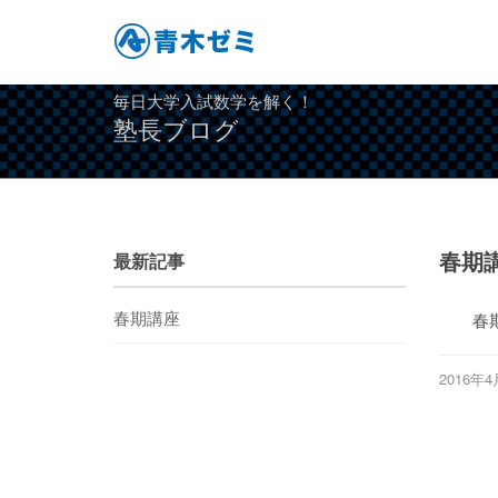
毎日大学入試数学を解く！
塾長ブログ
春期
最新記事
春期講座
春
2016年