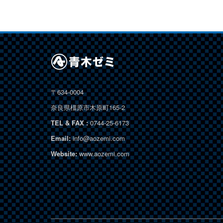
〒634-0004
奈良県橿原市木原町165-2
TEL & FAX :
0744-25-6173
Email:
info@aozemi.com
Website:
www.aozemi.com