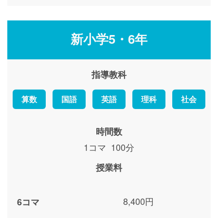
新小学5・6年
指導教科
算数
国語
英語
理科
社会
時間数
1コマ 100分
授業料
8,400円
6コマ